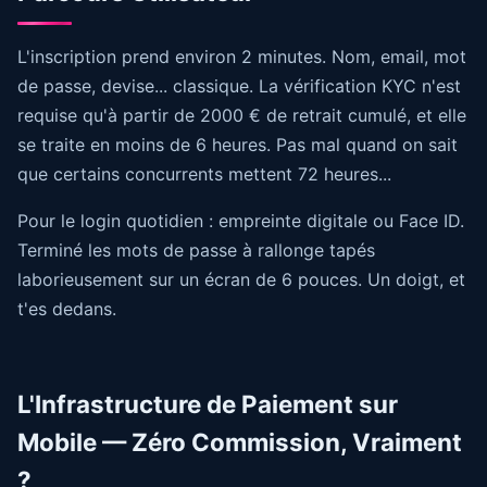
L'inscription prend environ 2 minutes. Nom, email, mot
de passe, devise... classique. La vérification KYC n'est
requise qu'à partir de 2000 € de retrait cumulé, et elle
se traite en moins de 6 heures. Pas mal quand on sait
que certains concurrents mettent 72 heures...
Pour le login quotidien : empreinte digitale ou Face ID.
Terminé les mots de passe à rallonge tapés
laborieusement sur un écran de 6 pouces. Un doigt, et
t'es dedans.
L'Infrastructure de Paiement sur
Mobile — Zéro Commission, Vraiment
?