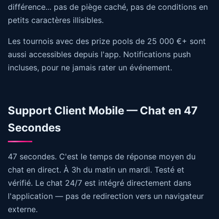
différence... pas de piège caché, pas de conditions en
petits caractères illisibles.
Les tournois avec des prize pools de 25 000 €+ sont
aussi accessibles depuis l'app. Notifications push
incluses, pour ne jamais rater un événement.
Support Client Mobile — Chat en 47
Secondes
47 secondes. C'est le temps de réponse moyen du
chat en direct. À 3h du matin un mardi. Testé et
vérifié. Le chat 24/7 est intégré directement dans
l'application — pas de redirection vers un navigateur
externe.