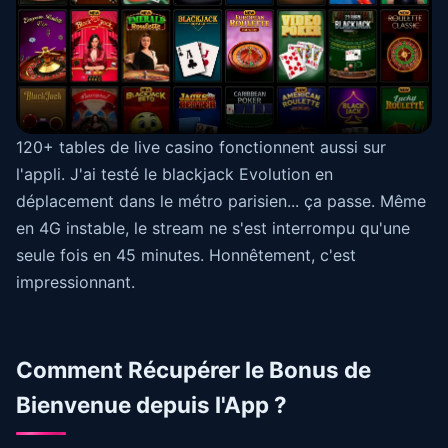
120+ tables de live casino fonctionnent aussi sur
l'appli. J'ai testé le blackjack Evolution en
déplacement dans le métro parisien... ça passe. Même
en 4G instable, le stream ne s'est interrompu qu'une
seule fois en 45 minutes. Honnêtement, c'est
impressionnant.
Comment Récupérer le Bonus de
Bienvenue depuis l'App ?