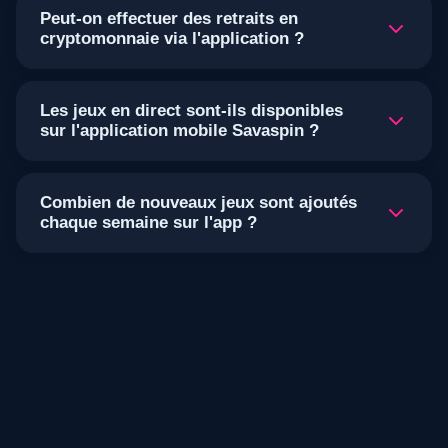
minimum de 10 € s'appliquent de manière
secondes grâce à l'optimisation technique
Peut-on effectuer des retraits en
uniforme sur tous les supports.
cryptomonnaie via l'application ?
avancée. Cette performance garantit une
navigation fluide même avec une connexion 4G
Oui, l'app mobile prend en charge Bitcoin,
standard, permettant d'accéder aux 3800+ jeux
Ethereum, Litecoin, Tether (USDT) et Ripple
Les jeux en direct sont-ils disponibles
sans latence notable.
sur l'application mobile Savaspin ?
pour les retraits. Les transactions crypto sont
traitées en 1-3 heures sans frais de commission.
La plateforme mobile donne accès à plus de
Le montant maximum de retrait atteint 30 000
120 tables de casino en direct avec croupiers
Combien de nouveaux jeux sont ajoutés
€ pour les membres du Club Élite.
chaque semaine sur l'app ?
réels. Les fournisseurs Evolution, Pragmatic Play
et autres diffusent en HD avec un RTP moyen
Entre 8 et 12 nouveaux titres enrichissent le
de 96,2 %, identique à la version ordinateur.
catalogue mobile hebdomadairement. Ces
ajouts proviennent des 45+ fournisseurs
partenaires et sont immédiatement accessibles
sans nécessiter de mise à jour manuelle de
l'application.