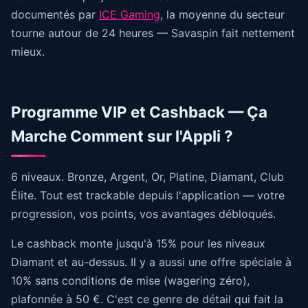
documentés par
ICE Gaming
, la moyenne du secteur
tourne autour de 24 heures — Savaspin fait nettement
mieux.
Programme VIP et Cashback — Ça
Marche Comment sur l'Appli ?
6 niveaux. Bronze, Argent, Or, Platine, Diamant, Club
Élite. Tout est trackable depuis l'application — votre
progression, vos points, vos avantages débloqués.
Le cashback monte jusqu'à 15% pour les niveaux
Diamant et au-dessus. Il y a aussi une offre spéciale à
10% sans conditions de mise (wagering zéro),
plafonnée à 50 €. C'est ce genre de détail qui fait la