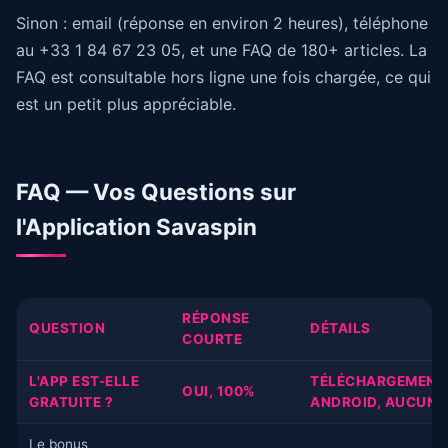
Sinon : email (réponse en environ 2 heures), téléphone
au +33 1 84 67 23 05, et une FAQ de 180+ articles. La
FAQ est consultable hors ligne une fois chargée, ce qui
est un petit plus appréciable.
FAQ — Vos Questions sur
l'Application Savaspin
RÉPONSE
QUESTION
DÉTAILS
COURTE
L'APP EST-ELLE
TÉLÉCHARGEMENT 
OUI, 100%
GRATUITE ?
ANDROID, AUCUN
Le bonus