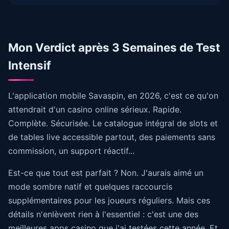
Mon Verdict après 3 Semaines de Test
Intensif
L'application mobile Savaspin, en 2026, c'est ce qu'on
attendrait d'un casino online sérieux. Rapide.
Complète. Sécurisée. Le catalogue intégral de slots et
de tables live accessible partout, des paiements sans
commission, un support réactif...
Est-ce que tout est parfait ? Non. J'aurais aimé un
mode sombre natif et quelques raccourcis
supplémentaires pour les joueurs réguliers. Mais ces
détails n'enlèvent rien à l'essentiel : c'est une des
meilleures apps casino que j'ai testées cette année. Et