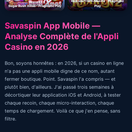
Release The Kraken 2 - Pragmatic
Sugar Rush Xmas - Pragmatic Play
Play
Savaspin App Mobile —
Analyse Complète de l'Appli
Casino en 2026
Bon, soyons honnêtes : en 2026, si un casino en ligne
n'a pas une appli mobile digne de ce nom, autant
fermer boutique. Point. Savaspin l'a compris — et
plutôt bien, d'ailleurs. J'ai passé trois semaines à
décortiquer leur application iOS et Android, à tester
chaque recoin, chaque micro-interaction, chaque
temps de chargement. Voilà ce que j'en pense, sans
filtre.