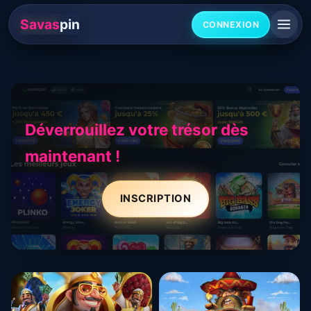
Savas
pin
CONNEXION
Déverrouillez votre trésor dès
maintenant !
INSCRIPTION