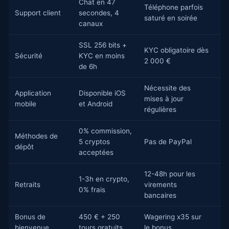
Chat en 47
Téléphone parfois
Pr
Support client
secondes, 4
saturé en soirée
24
canaux
SSL 256 bits +
KYC obligatoire dès
Pr
Sécurité
KYC en moins
2 000 €
à 
de 6h
Nécessite des
Application
Disponible iOS
Ac
mises à jour
mobile
et Android
au
régulières
0% commission,
Méthodes de
Te
5 cryptos
Pas de PayPal
dépôt
ra
acceptées
12-48h pour les
1-3h en crypto,
Op
Retraits
virements
0% frais
vo
bancaires
Bonus de
450 € + 250
Wagering x35 sur
Li
bienvenue
tours gratuits
le bonus
de