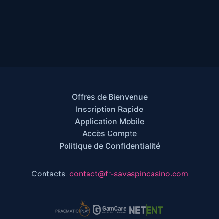
immédiatement via le lien envoyé à votre
adresse email enregistrée. Pour toute assistance
urgente, le chat 24/7 répond en moyenne en 47
secondes.
Offres de Bienvenue
Inscription Rapide
Application Mobile
Accès Compte
Politique de Confidentialité
Contacts:
contact@fr-savaspincasino.com