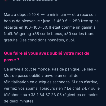
Marc a déposé 10 € — le minimum — et a reçu son
bonus de bienvenue : jusqu'à 450 € + 250 free spins
répartis en 100+100+50. Il était comme un gamin à
Noël. Wagering x35 sur le bonus, x30 sur les tours
gratuits. Des conditions honnêtes, quoi.
Que faire si vous avez oublié votre mot de
passe ?
Ça arrive à tout le monde. Pas de panique. Le lien «
Mot de passe oublié » envoie un email de
réinitialisation en quelques secondes. Si rien n'arrive,
vérifiez vos spams. Toujours rien ? Le chat 24/7 ou le
téléphone au +33 1 84 67 23 05 règlent ça en moins
de deux minutes.