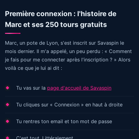
Première connexion : l'histoire de
Marc et ses 250 tours gratuits
Marc, un pote de Lyon, s'est inscrit sur Savaspin le
mois dernier. Il m'a appelé, un peu perdu : « Comment
je fais pour me connecter après l'inscription ? » Alors
voilà ce que je lui ai dit :
Tu vas sur la
page d'accueil de Savaspin
Tu cliques sur « Connexion » en haut à droite
Tu rentres ton email et ton mot de passe
C'est tout. Littéralement.