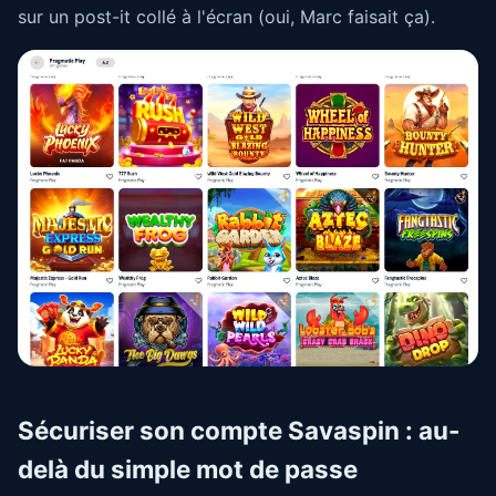
sur un post-it collé à l'écran (oui, Marc faisait ça).
Sécuriser son compte Savaspin : au-
delà du simple mot de passe