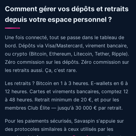
Comment gérer vos dépôts et retraits
depuis votre espace personnel ?
Une fois connecté, tout se passe dans le tableau de
bord. Dépôts via Visa/Mastercard, virement bancaire,
ou crypto (Bitcoin, Ethereum, Litecoin, Tether, Ripple).
Zéro commission sur les dépôts. Zéro commission sur
les retraits aussi. Ça, c'est rare.
Les retraits ? Bitcoin en 1 à 3 heures. E-wallets en 6 à
12 heures. Cartes et virements bancaires, comptez 12
à 48 heures. Retrait minimum de 20 €, et pour les
membres Club Élite — jusqu'à 30 000 € par retrait.
Pour les paiements sécurisés, Savaspin s'appuie sur
des protocoles similaires à ceux utilisés par les