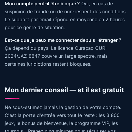
Mon compte peut-il être bloqué ?
Oui, en cas de
suspicion de fraude ou de non-respect des conditions.
Le support par email répond en moyenne en 2 heures
pour ce genre de situation.
Est-ce que je peux me connecter depuis l'étranger ?
Ça dépend du pays. La licence Curaçao CUR-
2024/JAZ-8847 couvre un large spectre, mais
certaines juridictions restent bloquées.
Mon dernier conseil — et il est gratuit
Ne sous-estimez jamais la gestion de votre compte.
C'est la porte d'entrée vers tout le reste : les 3 800
jeux, le bonus de bienvenue, le programme VIP, les
tournois... Prenez cinq minutes pour sécuriser vos